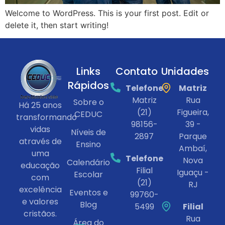
Welcome to WordPress. This is your first post. Edit or
delete it, then start writing!
Links
Contato
Unidades
Rápidos
Telefone
Matriz
Matriz
Rua
Sobre o
Há 25 anos
(21)
Figueira,
CEDUC
transformando
98156-
39 -
vidas
Níveis de
2897
Parque
através de
Ensino
Ambaí,
uma
Telefone
Nova
Calendário
educação
Filial
Iguaçu -
Escolar
com
(21)
RJ
excelência
Eventos e
99760-
e valores
Blog
5499
Filial
cristãos.
Rua
Área do